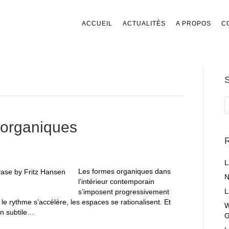
ACCUEIL
ACTUALITÉS
A PROPOS
C
 organiques
R
L
Les formes organiques dans
N
l’intérieur contemporain
L
s’imposent progressivement
e rythme s’accélère, les espaces se rationalisent. Et
W
on subtile…
G